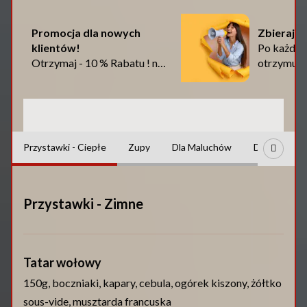
Promocja dla nowych
Zbieraj p
klientów!
Po każdy
Otrzymaj - 10 % Rabatu ! na
otrzymujes
pierwsze zamówienie online
Uzbieraj 5
1. Wejdź w menu i dodaj
zamówieni
swoje ulubione dania do
otrzymasz
koszyka. 2. W formularzu
30% Rabat
Oferta
zamówienia, podaj swoje
zostanie p
e
Przystawki - Ciepłe
Zupy
Dla Maluchów
Dania Głów
dane. 3. Otrzymasz SMS z
jednorazowym kodem
rabatowym na to
zamówienie.
Przystawki - Zimne
Tatar wołowy
150g, boczniaki, kapary, cebula, ogórek kiszony, żółtko
sous-vide, musztarda francuska