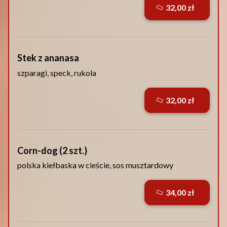
32,00 zł
Stek z ananasa
szparagi, speck, rukola
32,00 zł
Corn-dog (2 szt.)
polska kiełbaska w cieście, sos musztardowy
34,00 zł